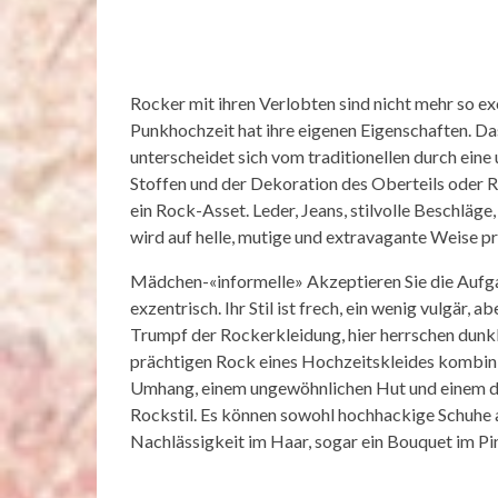
Rocker mit ihren Verlobten sind nicht mehr so ​​e
Punkhochzeit hat ihre eigenen Eigenschaften. Da
unterscheidet sich vom traditionellen durch ein
Stoffen und der Dekoration des Oberteils oder R
ein Rock-Asset. Leder, Jeans, stilvolle Beschläge
wird auf helle, mutige und extravagante Weise pr
Mädchen-«informelle» Akzeptieren Sie die Aufgabe
exzentrisch. Ihr Stil ist frech, ein wenig vulgär, 
Trumpf der Rockerkleidung, hier herrschen dunkl
prächtigen Rock eines Hochzeitskleides kombini
Umhang, einem ungewöhnlichen Hut und einem dun
Rockstil. Es können sowohl hochhackige Schuhe a
Nachlässigkeit im Haar, sogar ein Bouquet im Pi