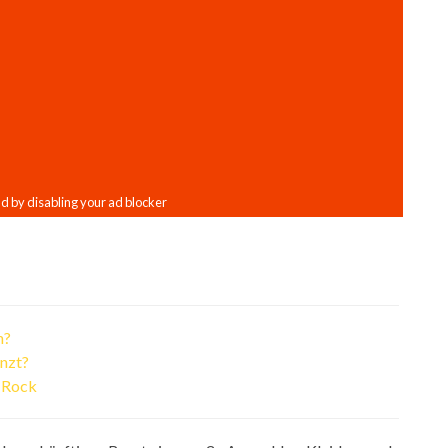
n?
nzt?
n Rock