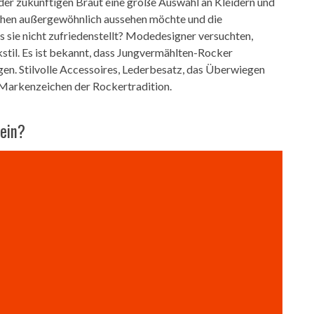
 der zukünftigen Braut eine große Auswahl an Kleidern und
chen außergewöhnlich aussehen möchte und die
ts sie nicht zufriedenstellt? Modedesigner versuchten,
stil. Es ist bekannt, dass Jungvermählten-Rocker
en. Stilvolle Accessoires, Lederbesatz, das Überwiegen
 Markenzeichen der Rockertradition.
sein?