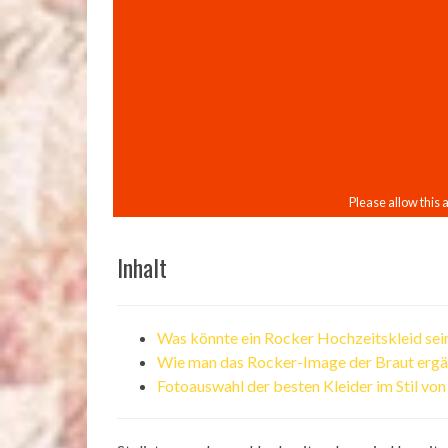
Inhalt
Was könnte ein Rocker Hochzeitskleid sei
Wie man das Rocker-Image der Braut ergä
Fotoauswahl der besten Kleider im Stil vo