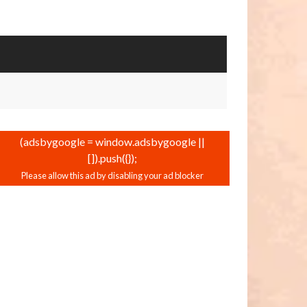
(adsbygoogle = window.adsbygoogle ||
[]).push({});