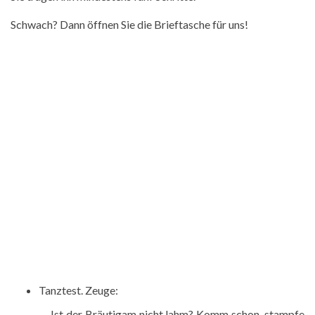
Schwach? Dann öffnen Sie die Brieftasche für uns!
Tanztest. Zeuge:
- Ist der Bräutigam nicht lahm? Komm schon, stampfe