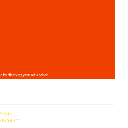
Brüste
e Brüste??