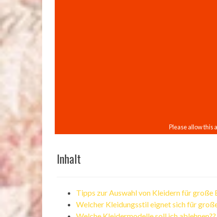
Inhalt
Tipps zur Auswahl von Kleidern für große 
Welcher Kleidungsstil eignet sich für groß
Welche Kleidermodelle soll ich ablehnen??