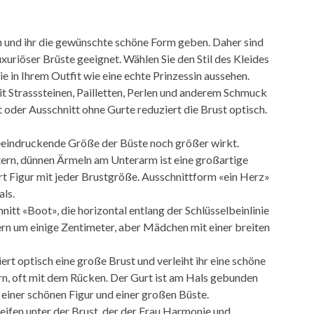
n und ihr die gewünschte schöne Form geben. Daher sind
xuriöser Brüste geeignet. Wählen Sie den Stil des Kleides
e in Ihrem Outfit wie eine echte Prinzessin aussehen.
it Strasssteinen, Pailletten, Perlen und anderem Schmuck
oder Ausschnitt ohne Gurte reduziert die Brust optisch.
 beeindruckende Größe der Büste noch größer wirkt.
tern, dünnen Ärmeln am Unterarm ist eine großartige
t Figur mit jeder Brustgröße. Ausschnittform «ein Herz»
als.
nitt «Boot», die horizontal entlang der Schlüsselbeinlinie
tern um einige Zentimeter, aber Mädchen mit einer breiten
ert optisch eine große Brust und verleiht ihr eine schöne
ern, oft mit dem Rücken. Der Gurt ist am Hals gebunden
einer schönen Figur und einer großen Büste.
eifen unter der Brust, der der Frau Harmonie und