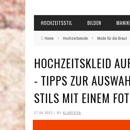
HOCHZEITSSTIL
BILDEN
MANIK
›
›
Home
Hochzeitsmode
Mode für die Braut
HOCHZEITSKLEID AUF
TIPPS ZUR AUSWAHL
TILS MIT EINEM FOTO
17.04.2022
BY
KLARISSA