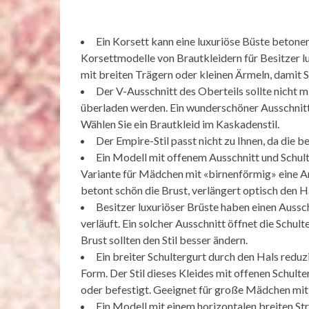
Ein Korsett kann eine luxuriöse Büste betone
Korsettmodelle von Brautkleidern für Besitzer lu
mit breiten Trägern oder kleinen Ärmeln, damit Si
Der V-Ausschnitt des Oberteils sollte nicht m
überladen werden. Ein wunderschöner Ausschnitt 
Wählen Sie ein Brautkleid im Kaskadenstil.
Der Empire-Stil passt nicht zu Ihnen, da die
Ein Modell mit offenem Ausschnitt und Schul
Variante für Mädchen mit «birnenförmig» eine Ar
betont schön die Brust, verlängert optisch den H
Besitzer luxuriöser Brüste haben einen Aussch
verläuft. Ein solcher Ausschnitt öffnet die Schul
Brust sollten den Stil besser ändern.
Ein breiter Schultergurt durch den Hals reduzi
Form. Der Stil dieses Kleides mit offenen Schult
oder befestigt. Geeignet für große Mädchen mit 
Ein Modell mit einem horizontalen breiten Str