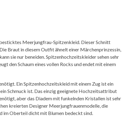
 besticktes Meerjungfrau-Spitzenkleid. Dieser Schnitt
Die Braut in diesem Outfit ähnelt einer Märchenprinzessin,
ann sie nur beneiden. Spitzenhochzeitskleider sehen sehr
rzeugt den Schaum eines vollen Rocks und endet mit einem
nötigt. Ein Spitzenhochzeitskleid mit einem Zug ist ein
 ein Schmuck ist. Das einzig geeignete Hochzeitsattribut
benötigt, aber das Diadem mit funkelnden Kristallen ist sehr
chen kreierten Designer Meerjungfrauenmodelle, die
nd im Oberteil dicht mit Blumen bedeckt sind.