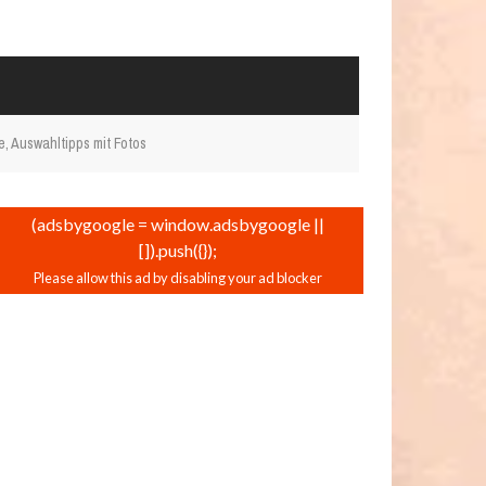
e, Auswahltipps mit Fotos
(adsbygoogle = window.adsbygoogle ||
[]).push({});