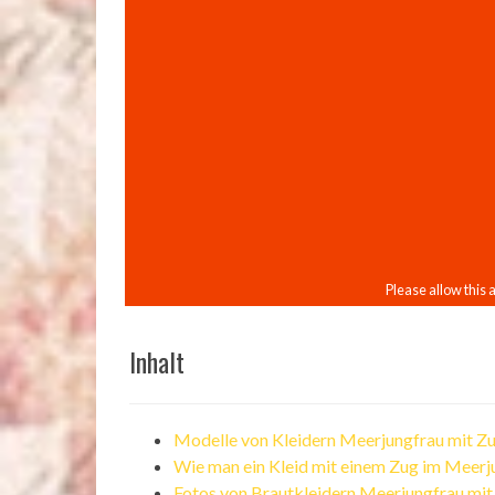
Inhalt
Modelle von Kleidern Meerjungfrau mit Z
Wie man ein Kleid mit einem Zug im Meerju
Fotos von Brautkleidern Meerjungfrau mi