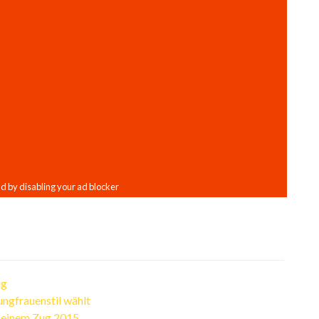
ug
ngfrauenstil wählt
t einem Zug 2015