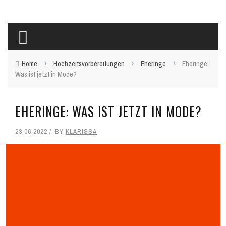
›
›
›
Home
Hochzeitsvorbereitungen
Eheringe
Eheringe:
Was ist jetzt in Mode?
EHERINGE: WAS IST JETZT IN MODE?
23.06.2022
BY
KLARISSA