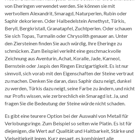
von Eheringen verwendet werden. Sie können sie mit
wertvollem Alexandrit, Smaragd, Naturperlen, Rubin oder
Saphir dekorieren. Oder Halbedelstein Amethyst, Türkis,
Beryll, Bergkristall, Granatapfel, Zuchtperlen. Oder schauen
Sie sich Topas, Turmalin oder Chrysolith genauer an. Unter
den Ziersteinen finden Sie auch würdig, Ihre Eheringe zu
schmücken. Zum Beispiel verleiht eine geschmackvolle
Zeichnung aus Aventurin, Achat, Koralle, Jade, Karneol,
Bernstein oder Jaspis den Ringen Einzigartigkeit. Es ist nur
sinnvoll, sich vorab mit den Eigenschaften der Steine ​​vertraut
zu machen. Denken Sie daran, dass Saphir dazu neigt, dunkel
zu werden, Türkis dazu neigt, seine Farbe zu ändern, und nicht
nur Profis wissen, wie zerbrechlich ein Smaragd ist. Ja, und
fragen Sie die Bedeutung der Steine ​​würde nicht schaden.
Es gibt eine teurere Option bei der Auswahl von Metall für
Verlobungsringe. Zum Beispiel so selten wie Platin. Es ist für
diejenigen, die Wert auf Qualität und Haltbarkeit, Stärke und
Vielseitigkeit legen. Kurz gesagt, es kombiniert alle