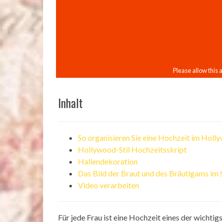
Inhalt
So organisieren Sie eine Hochzeit im Holl
Hollywood-Stil Hochzeitsskript
Hallendekoration
Das Bild der Braut und des Bräutigams im 
Video verarbeiten
Für jede Frau ist eine Hochzeit eines der wichtig