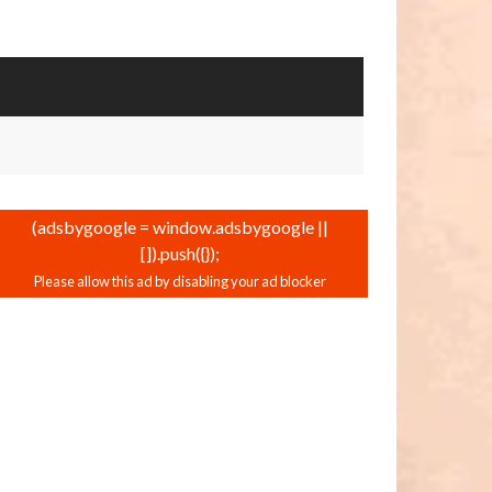
(adsbygoogle = window.adsbygoogle ||
[]).push({});