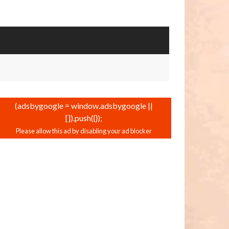
(adsbygoogle = window.adsbygoogle ||
[]).push({});