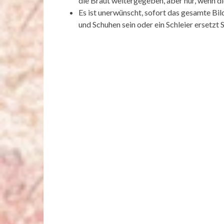
die Braut weitergegeben, aber nur, wenn d
Es ist unerwünscht, sofort das gesamte Bi
und Schuhen sein oder ein Schleier ersetzt 