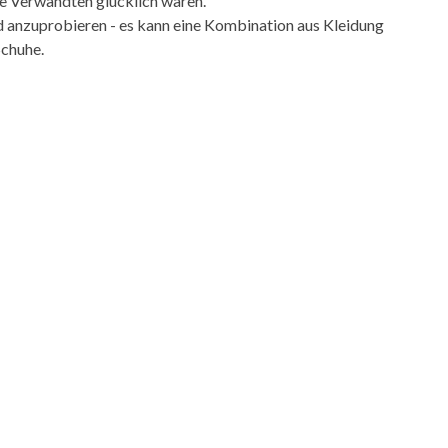
ie Verwandten glücklich waren.
ld anzuprobieren - es kann eine Kombination aus Kleidung
Schuhe.