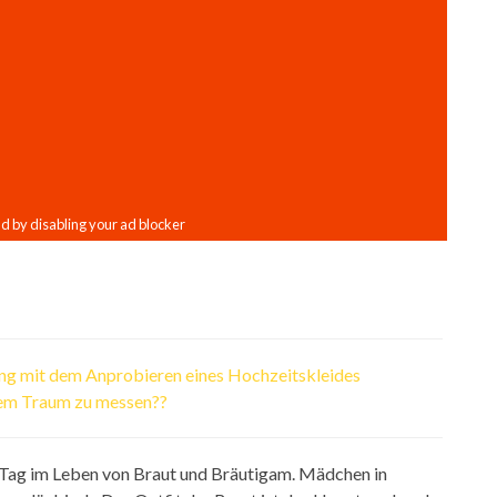
g mit dem Anprobieren eines Hochzeitskleides
inem Traum zu messen??
r Tag im Leben von Braut und Bräutigam. Mädchen in