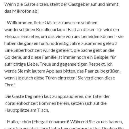
Wenn die Gäste sitzen, steht der Gastgeber auf und nimmt
das Mikrofon ab:
- Willkommen, liebe Gäste, zu unserem schönen,
wunderschönen Korallenurlaub! Fast an dieser Tür wird ein
Ehepaar eintreten, um das viele von uns beneiden können - sie
haben die ganzen fünfunddreißig Jahre zusammen gelebt!
Eine Silberhochzeit wurde gefeiert, die Sache geht an die
Goldene, und diese Familie ist immer noch ein Beispiel für
aufrichtige Liebe, Treue und gegenseitigen Respekt. Ich
werde Sie mit lautem Applaus bitten, das Paar zu begrüßen,
wenn sie durch diese Türen eintreten! Sie verdienen diese
Ehre.!
Die Gäste beginnen laut zu applaudieren, die Täter der
Korallenhochzeit kommen herein, setzen sich auf die
Hauptplätze am Tisch.
- Hallo, schön (Ehegattennamen)! Während Sie zu uns kamen,
sagte ich nur, dass Ihre Liebe bewundernswert ist. Denken Sie