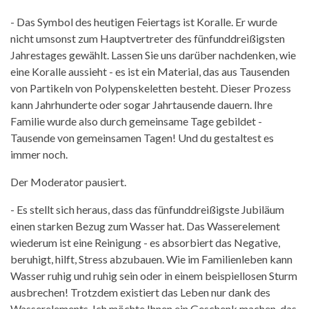
- Das Symbol des heutigen Feiertags ist Koralle. Er wurde
nicht umsonst zum Hauptvertreter des fünfunddreißigsten
Jahrestages gewählt. Lassen Sie uns darüber nachdenken, wie
eine Koralle aussieht - es ist ein Material, das aus Tausenden
von Partikeln von Polypenskeletten besteht. Dieser Prozess
kann Jahrhunderte oder sogar Jahrtausende dauern. Ihre
Familie wurde also durch gemeinsame Tage gebildet -
Tausende von gemeinsamen Tagen! Und du gestaltest es
immer noch.
Der Moderator pausiert.
- Es stellt sich heraus, dass das fünfunddreißigste Jubiläum
einen starken Bezug zum Wasser hat. Das Wasserelement
wiederum ist eine Reinigung - es absorbiert das Negative,
beruhigt, hilft, Stress abzubauen. Wie im Familienleben kann
Wasser ruhig und ruhig sein oder in einem beispiellosen Sturm
ausbrechen! Trotzdem existiert das Leben nur dank des
Wasserelements. Ich möchte Ihnen ein Geschenk machen, das