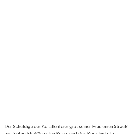
Der Schuldige der Korallenfeier gibt seiner Frau einen Strauß
aus fünfunddreißig roten Rosen und eine Korallenkette.