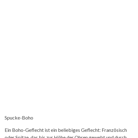
Spucke-Boho
Ein Boho-Geflecht ist ein beliebiges Geflecht: Französisch
oder Spitze, das bis zur Höhe der Ohren gewebt und durch