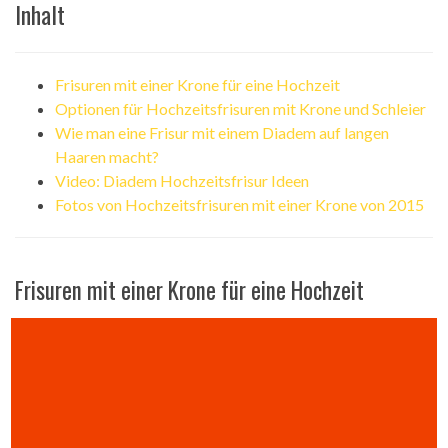
Inhalt
Frisuren mit einer Krone für eine Hochzeit
Optionen für Hochzeitsfrisuren mit Krone und Schleier
Wie man eine Frisur mit einem Diadem auf langen
Haaren macht?
Video: Diadem Hochzeitsfrisur Ideen
Fotos von Hochzeitsfrisuren mit einer Krone von 2015
Frisuren mit einer Krone für eine Hochzeit