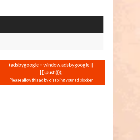
(adsbygoogle = window.adsbygoogle ||
[]).push({});