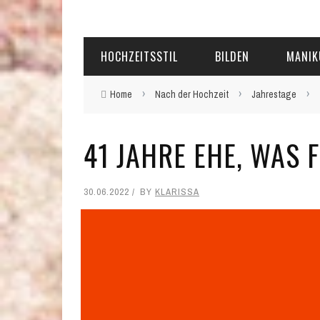
HOCHZEITSSTIL
BILDEN
MANIK
›
›
›
Home
Nach der Hochzeit
Jahrestage
41 JAHRE EHE, WAS 
30.06.2022
BY
KLARISSA