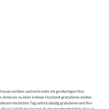
 essen wollten, und noch mehr ein großartiges Fest,
 Anlasses zu einer irdenen Hochzeit gratulieren wollen.
 diesem festlichen Tag selbstständig gratulieren und ihre
eses Jubiläums ist jung. Es ist unwahrscheinlich, dass es