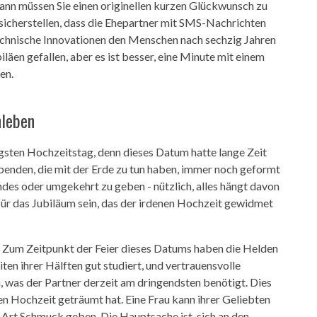
Dann müssen Sie einen originellen kurzen Glückwunsch zu
sicherstellen, dass die Ehepartner mit SMS-Nachrichten
technische Innovationen den Menschen nach sechzig Jahren
äen gefallen, aber es ist besser, eine Minute mit einem
en.
nleben
igsten Hochzeitstag, denn dieses Datum hatte lange Zeit
spenden, die mit der Erde zu tun haben, immer noch geformt
ndes oder umgekehrt zu geben - nützlich, alles hängt davon
ür das Jubiläum sein, das der irdenen Hochzeit gewidmet
 Zum Zeitpunkt der Feier dieses Datums haben die Helden
en ihrer Hälften gut studiert, und vertrauensvolle
, was der Partner derzeit am dringendsten benötigt. Dies
en Hochzeit geträumt hat. Eine Frau kann ihrer Geliebten
e Art Schmuck geben. Die Hauptsache ist, sich an den