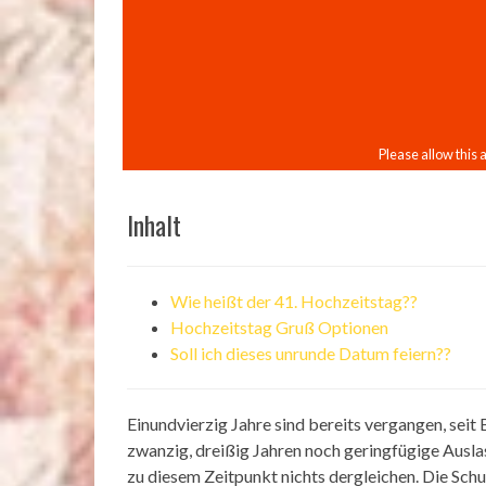
Inhalt
Wie heißt der 41. Hochzeitstag??
Hochzeitstag Gruß Optionen
Soll ich dieses unrunde Datum feiern??
Einundvierzig Jahre sind bereits vergangen, sei
zwanzig, dreißig Jahren noch geringfügige Auslas
zu diesem Zeitpunkt nichts dergleichen. Die Schu