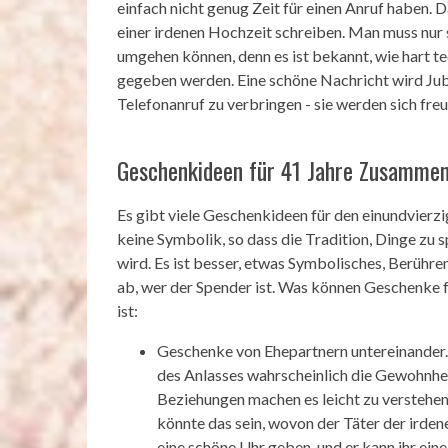
einfach nicht genug Zeit für einen Anruf haben. 
einer irdenen Hochzeit schreiben. Man muss nur 
umgehen können, denn es ist bekannt, wie hart 
gegeben werden. Eine schöne Nachricht wird Jubil
Telefonanruf zu verbringen - sie werden sich freu
Geschenkideen für 41 Jahre Zusamme
Es gibt viele Geschenkideen für den einundvierz
keine Symbolik, so dass die Tradition, Dinge zu 
wird. Es ist besser, etwas Symbolisches, Berühre
ab, wer der Spender ist. Was können Geschenke f
ist:
Geschenke von Ehepartnern untereinander.
des Anlasses wahrscheinlich die Gewohnheit
Beziehungen machen es leicht zu verstehen
könnte das sein, wovon der Täter der irden
eine schöne Uhr geben, und er kann ihr ein