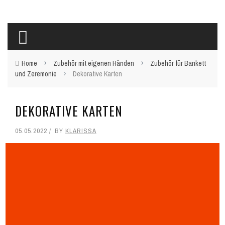
›
›
Home
Zubehör mit eigenen Händen
Zubehör für Bankett
›
und Zeremonie
Dekorative Karten
DEKORATIVE KARTEN
05.05.2022
BY
KLARISSA