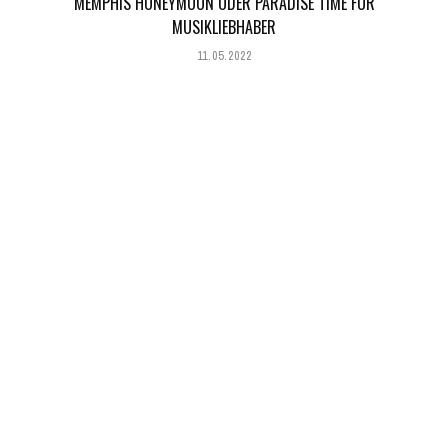
MEMPHIS HONEYMOON ODER PARADISE TIME FÜR
MUSIKLIEBHABER
11.05.2022