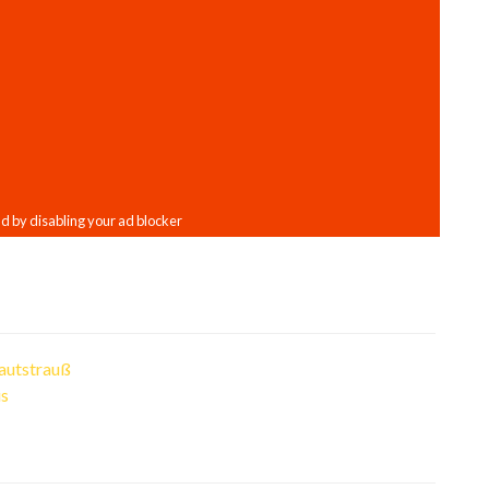
rautstrauß
is