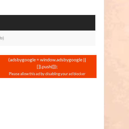
to)
(adsbygoogle = window.adsbygoogle ||
[]).push({});