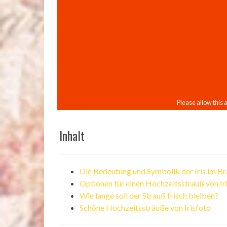
Inhalt
Die Bedeutung und Symbolik der Iris im B
Optionen für einen Hochzeitsstrauß von Ir
Wie lange soll der Strauß frisch bleiben?
Schöne Hochzeitssträuße von Irisfoto