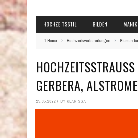
HOCHZEITSSTIL
BILDEN
MANIK
›
›
Home
Hochzeitsvorbereitungen
Blumen für
HOCHZEITSSTRAUSS A
ERBERA, ALSTROMER
25.05.2022
BY
KLARISSA