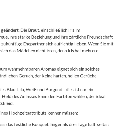
eändert. Die Braut, einschließlich Iris im
eue, ihre starke Beziehung und ihre zärtliche Freundschaft
 zukünftige Ehepartner sich aufrichtig lieben. Wenn Sie mit
sich das Mädchen nicht irren, denn Iris hat mehrere
aum wahrnehmbaren Aromas eignet sich ein solches
ndlichen Geruch, der keine harten, hellen Gerüche
es Blau, Lila, Weiß und Burgund - dies ist nur ein
er Held des Anlasses kann den Farbton wählen, der ideal
skleid.
 eines Hochzeitsattributs kennen müssen:
dass das festliche Bouquet länger als drei Tage hält, selbst