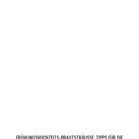
FRÜHLINGSHOCHZEITS-BRAUTSTRÄUSSE: TIPPS FÜR DIE A