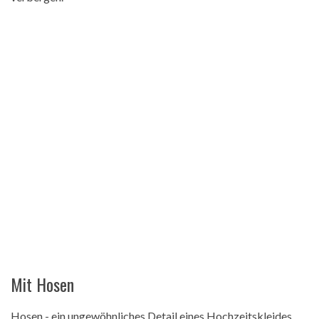
Mit Hosen
Hosen - ein ungewöhnliches Detail eines Hochzeitskleides,