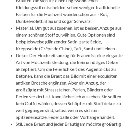
Bräuten, die sich für einen ungewöhnlichen
Kleidungsstil entscheiden, sehen weniger traditionelle
Farben für die Hochzeit wunderschön aus - Rot,
Dunkelviolett, Blau und sogar Schwarz.
Material. Um gut auszusehen, ist es besser, Anzüge aus
einem schönen Stoff zu wählen. Gute Optionen sind
beispielsweise glänzender Satin, zarte Seide,
Kreppseide (Crêpe de Chine), Taft, Samt und Leinen.
Dekor Der Hochzeitsanzug für Frauen ist eine elegante
Art von Hochzeitskleidung, die kein unnötiges Dekor
akzeptiert. Um die Feierlichkeit des Augenblicks zu
betonen, kann die Braut das Bild mit einer exquisiten
antiken Brosche ergänzen. Aber ein Anzug, der
großzügig mit Strasssteinen, Perlen, Bändern oder
Perlen verziert ist, kann lächerlich aussehen. Sie sollten
kein Outfit wählen, dessen Schöpfer mit Stoffdekor zu
weit gegangen sind, selbst wenn es sich um
Spitzeneinsätze, Federbälle oder Vorhänge handelt.
Stil. Jede Braut und jeder Bräutigam möchte großartig