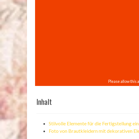
Inhalt
Stilvolle Elemente für die Fertigstellung e
Foto von Brautkleidern mit dekorativen E