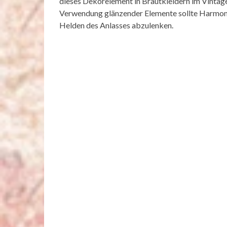
dieses Dekorelement in Brautkleidern im Vintage-
Verwendung glänzender Elemente sollte Harmon
Helden des Anlasses abzulenken.