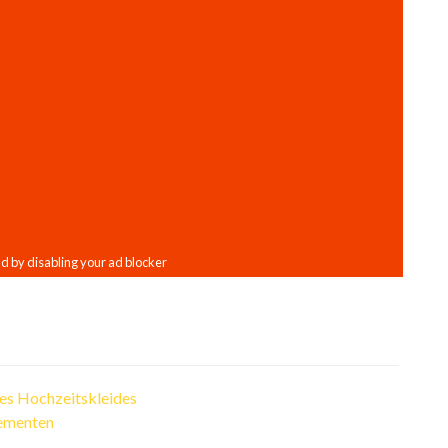
ines Hochzeitskleides
lementen