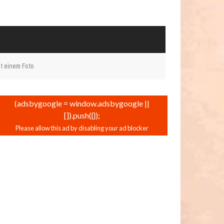
t einem Foto
(adsbygoogle = window.adsbygoogle ||
[]).push({});