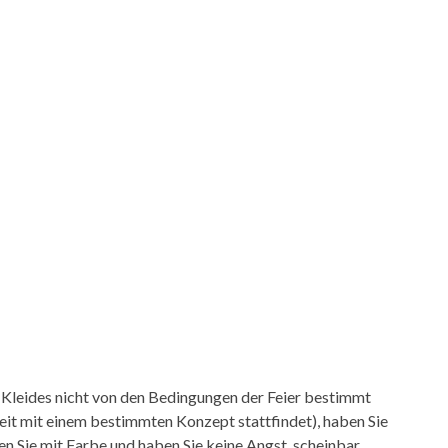
 Kleides nicht von den Bedingungen der Feier bestimmt
hzeit mit einem bestimmten Konzept stattfindet), haben Sie
elen Sie mit Farbe und haben Sie keine Angst, scheinbar