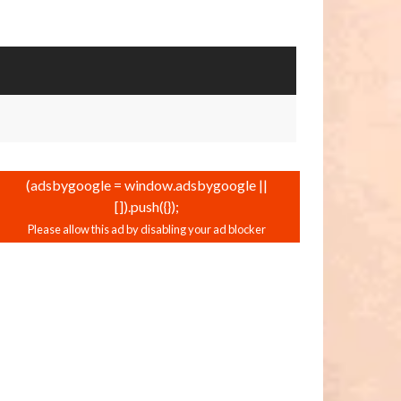
(adsbygoogle = window.adsbygoogle ||
[]).push({});