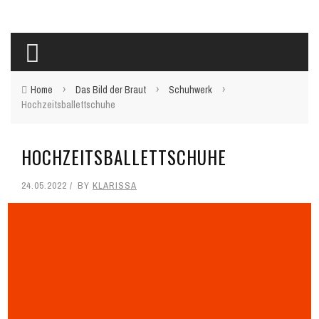
›
›
›
Home
Das Bild der Braut
Schuhwerk
Hochzeitsballettschuhe
HOCHZEITSBALLETTSCHUHE
24.05.2022
BY
KLARISSA