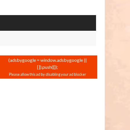
(adsbygoogle = window.adsbygoogle ||
[]).push({});