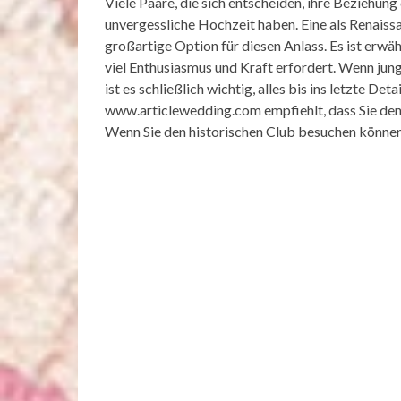
Viele Paare, die sich entscheiden, ihre Beziehun
unvergessliche Hochzeit haben. Eine als Renaissa
großartige Option für diesen Anlass. Es ist erwä
viel Enthusiasmus und Kraft erfordert. Wenn jun
ist es schließlich wichtig, alles bis ins letzte D
www.articlewedding.com empfiehlt, dass Sie den 
Wenn Sie den historischen Club besuchen können, s