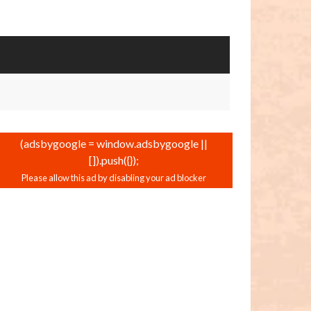
(adsbygoogle = window.adsbygoogle ||
[]).push({});