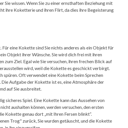
r Sie wissen. Wenn Sie zu einer ernsthaften Beziehung mit
cht ihre Koketterie und ihren Flirt, da dies ihre Begeisterung
 Für eine Kokette sind Sie nichts anderes als ein Objekt für
s ein Objekt ihrer Wünsche. Sie wird dich frei mit ihren
 zum Ziel. Egal wie Sie versuchen, ihren frechen Blick auf
herausstellen wird, weil die Kokette es geschickt verbirgt.
ich spüren. Oft verwendet eine Kokette beim Sprechen
 Die Aufgabe der Kokette ist es, eine Atmosphäre der
nd auf Sie ausbreitet.
öllig sicheres Spiel. Eine Kokette kann das Aussehen von
es nicht aushalten können, werden versuchen, den ersten
die Kokette genau dort „mit Ihren Fersen blinkt“.
enen Trog" zurück, Sie wurden getäuscht, und die Kokette
, in ihn einzugreifen.