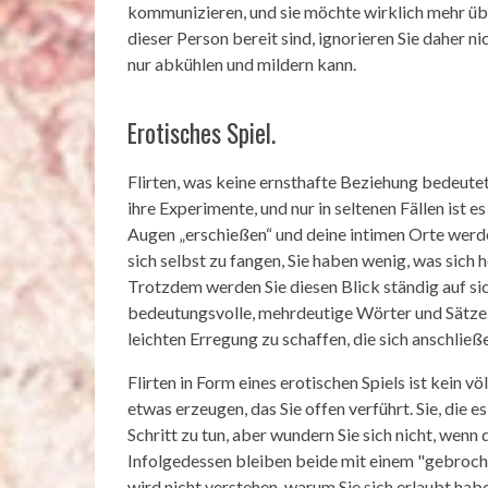
kommunizieren, und sie möchte wirklich mehr übe
dieser Person bereit sind, ignorieren Sie daher ni
nur abkühlen und mildern kann.
Erotisches Spiel.
Flirten, was keine ernsthafte Beziehung bedeutet.
ihre Experimente, und nur in seltenen Fällen ist e
Augen „erschießen“ und deine intimen Orte werden
sich selbst zu fangen, Sie haben wenig, was sich 
Trotzdem werden Sie diesen Blick ständig auf s
bedeutungsvolle, mehrdeutige Wörter und Sätze.
leichten Erregung zu schaffen, die sich anschließe
Flirten in Form eines erotischen Spiels ist kein v
etwas erzeugen, das Sie offen verführt. Sie, die 
Schritt zu tun, aber wundern Sie sich nicht, wenn 
Infolgedessen bleiben beide mit einem "gebroch
wird nicht verstehen, warum Sie sich erlaubt haben