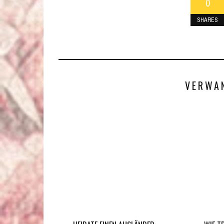
0
SHARES
VERWA