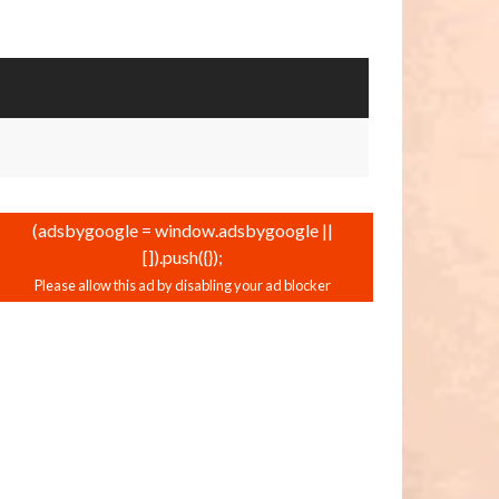
(adsbygoogle = window.adsbygoogle ||
[]).push({});