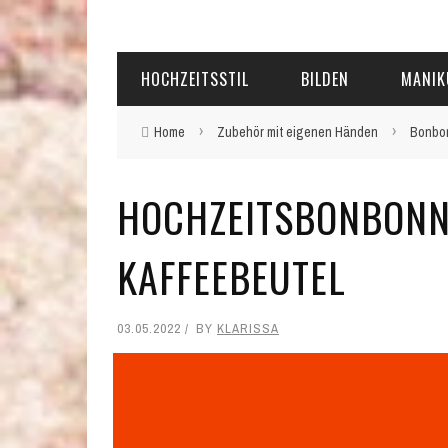
HOCHZEITSSTIL
BILDEN
MANIK
›
›
Home
Zubehör mit eigenen Händen
Bonbon
HOCHZEITSBONBONNI
KAFFEEBEUTEL
03.05.2022
BY
KLARISSA