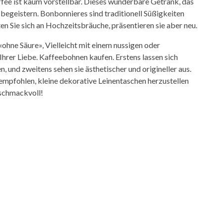
e ist kaum vorstellbar. Dieses wunderbare Getränk, das
 begeistern. Bonbonnieres sind traditionell Süßigkeiten
lten Sie sich an Hochzeitsbräuche, präsentieren sie aber neu.
ohne Säure», Vielleicht mit einem nussigen oder
rer Liebe. Kaffeebohnen kaufen. Erstens lassen sich
, und zweitens sehen sie ästhetischer und origineller aus.
pfohlen, kleine dekorative Leinentaschen herzustellen
eschmackvoll!